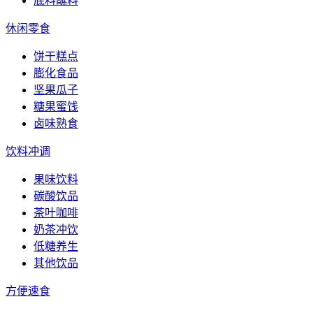
底料蘸料
休闲零食
饼干糕点
膨化食品
坚果瓜子
糖果蜜饯
卤味熟食
饮料冲调
果味饮料
碳酸饮品
茶叶咖啡
奶茶冲饮
低糖养生
其他饮品
方便速食