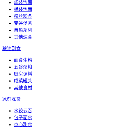
袋装泡面
桶装泡面
粉丝粉条
麦谷汤粥
自热系列
其他速食
粮油副食
面食生粉
五谷杂粮
厨房调料
咸菜罐头
其他食材
冰鲜冻货
水饺云吞
包子面食
点心甜食