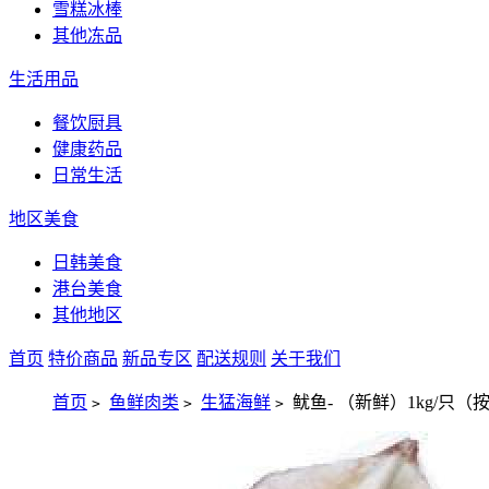
雪糕冰棒
其他冻品
生活用品
餐饮厨具
健康药品
日常生活
地区美食
日韩美食
港台美食
其他地区
首页
特价商品
新品专区
配送规则
关于我们
首页
鱼鲜肉类
生猛海鲜
鱿鱼- （新鲜）1kg/只
>
>
>