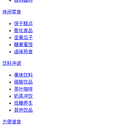
底料蘸料
休闲零食
饼干糕点
膨化食品
坚果瓜子
糖果蜜饯
卤味熟食
饮料冲调
果味饮料
碳酸饮品
茶叶咖啡
奶茶冲饮
低糖养生
其他饮品
方便速食