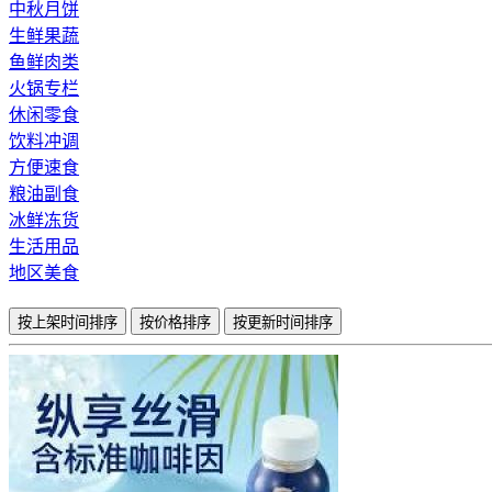
中秋月饼
生鲜果蔬
鱼鲜肉类
火锅专栏
休闲零食
饮料冲调
方便速食
粮油副食
冰鲜冻货
生活用品
地区美食
按上架时间排序
按价格排序
按更新时间排序