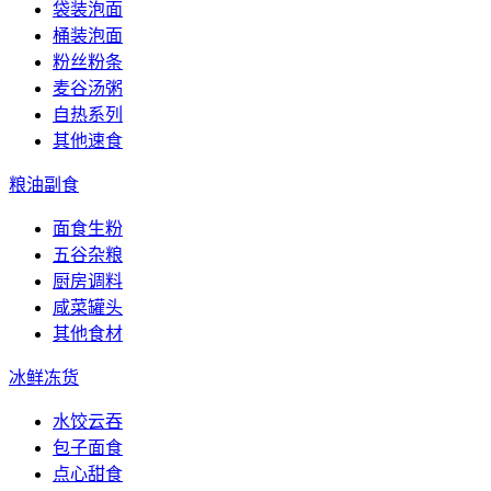
袋装泡面
桶装泡面
粉丝粉条
麦谷汤粥
自热系列
其他速食
粮油副食
面食生粉
五谷杂粮
厨房调料
咸菜罐头
其他食材
冰鲜冻货
水饺云吞
包子面食
点心甜食