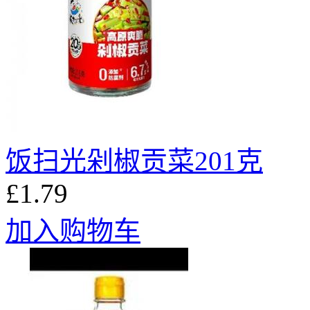
饭扫光剁椒贡菜201克
£1.79
加入购物车