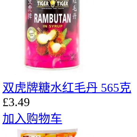
双虎牌糖水红毛丹 565克
£3.49
加入购物车