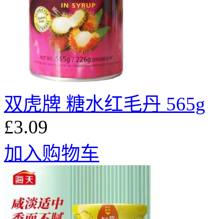
双虎牌 糖水红毛丹 565g
£3.09
加入购物车