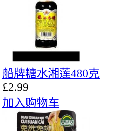
船牌糖水湘莲480克
£2.99
加入购物车