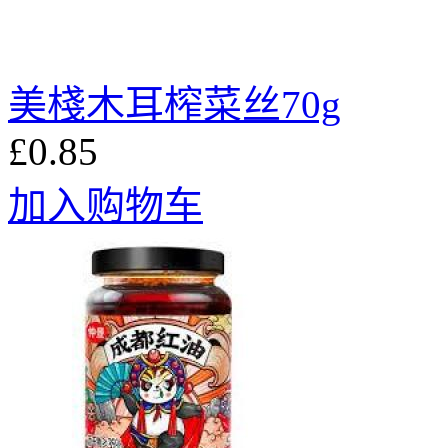
美棧木耳榨菜丝70g
£0.85
加入购物车