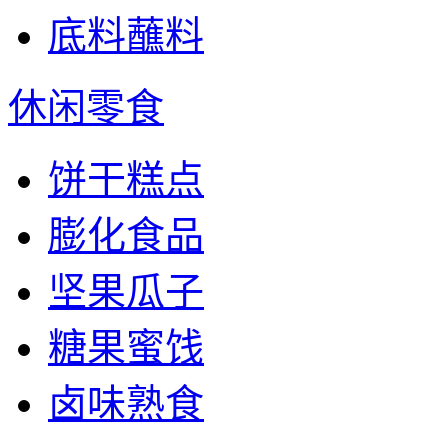
底料蘸料
休闲零食
饼干糕点
膨化食品
坚果瓜子
糖果蜜饯
卤味熟食