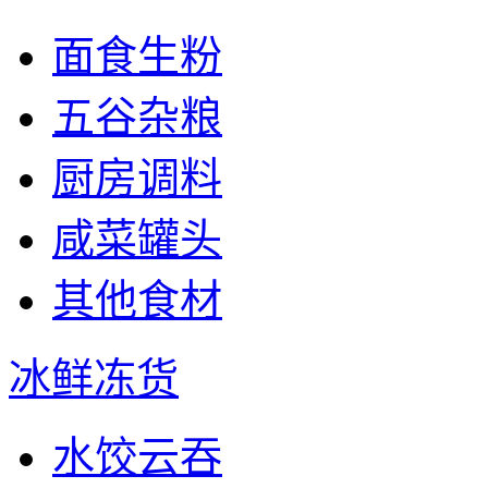
面食生粉
五谷杂粮
厨房调料
咸菜罐头
其他食材
冰鲜冻货
水饺云吞