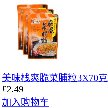
美味栈爽脆菜脯粒3X70克
£2.49
加入购物车