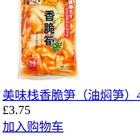
美味栈香脆笋（油焖笋）4
£3.75
加入购物车