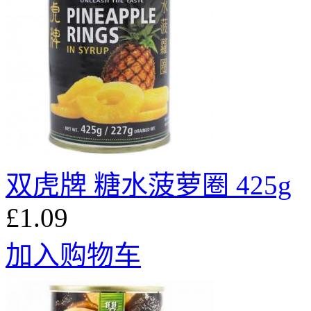
双虎牌 糖水菠萝圈 425g
£1.09
加入购物车