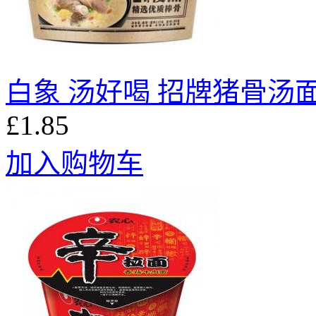
白象 汤好喝 招牌猪骨汤面 
£1.85
加入购物车