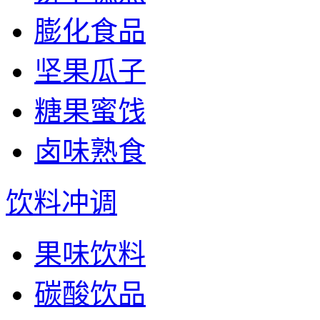
膨化食品
坚果瓜子
糖果蜜饯
卤味熟食
饮料冲调
果味饮料
碳酸饮品