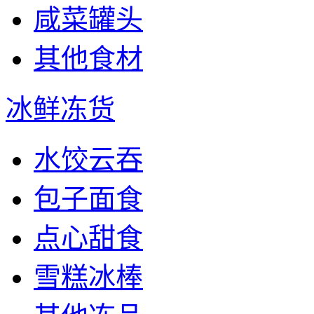
咸菜罐头
其他食材
冰鲜冻货
水饺云吞
包子面食
点心甜食
雪糕冰棒