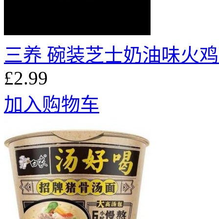
三养 碗装芝士奶油味火鸡面
£2.99
加入购物车