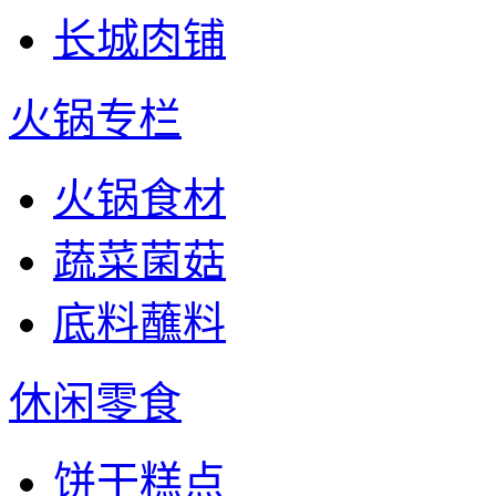
长城肉铺
火锅专栏
火锅食材
蔬菜菌菇
底料蘸料
休闲零食
饼干糕点