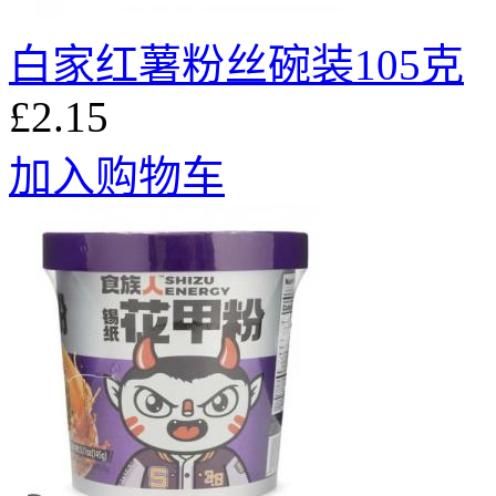
白家红薯粉丝碗装105克
£2.15
加入购物车