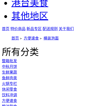
港台美食
其他地区
首页
特价商品
新品专区
配送规则
关于我们
首页
方便速食
桶装泡面
>
>
所有分类
整箱批发
中秋月饼
生鲜果蔬
鱼鲜肉类
火锅专栏
休闲零食
饮料冲调
方便速食