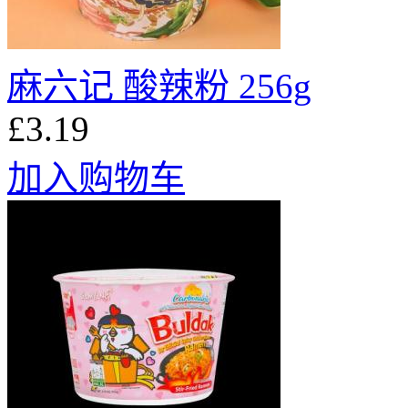
麻六记 酸辣粉 256g
£3.19
加入购物车