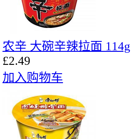
农辛 大碗辛辣拉面 114g
£2.49
加入购物车