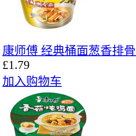
康师傅 经典桶面葱香排骨面
£1.79
加入购物车