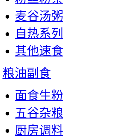
麦谷汤粥
自热系列
其他速食
粮油副食
面食生粉
五谷杂粮
厨房调料