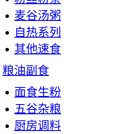
麦谷汤粥
自热系列
其他速食
粮油副食
面食生粉
五谷杂粮
厨房调料