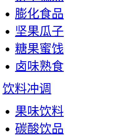
膨化食品
坚果瓜子
糖果蜜饯
卤味熟食
饮料冲调
果味饮料
碳酸饮品