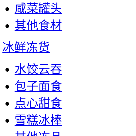
咸菜罐头
其他食材
冰鲜冻货
水饺云吞
包子面食
点心甜食
雪糕冰棒