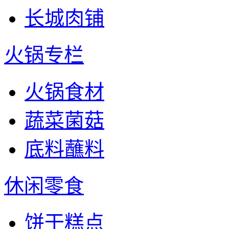
长城肉铺
火锅专栏
火锅食材
蔬菜菌菇
底料蘸料
休闲零食
饼干糕点