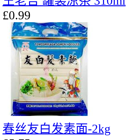
王老吉 罐装凉茶 310ml
£0.99
春丝友白发素面-2kg