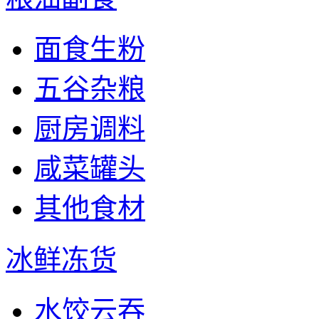
面食生粉
五谷杂粮
厨房调料
咸菜罐头
其他食材
冰鲜冻货
水饺云吞