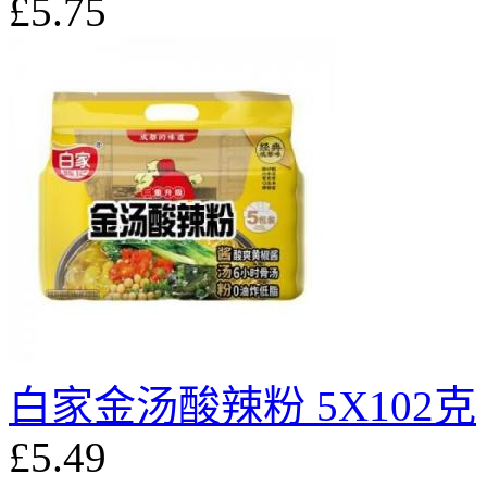
£5.75
白家金汤酸辣粉 5X102克
£5.49