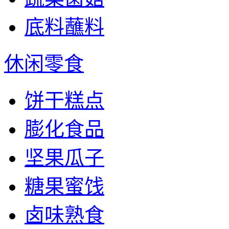
底料蘸料
休闲零食
饼干糕点
膨化食品
坚果瓜子
糖果蜜饯
卤味熟食