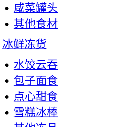
咸菜罐头
其他食材
冰鲜冻货
水饺云吞
包子面食
点心甜食
雪糕冰棒