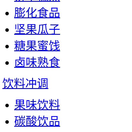
膨化食品
坚果瓜子
糖果蜜饯
卤味熟食
饮料冲调
果味饮料
碳酸饮品