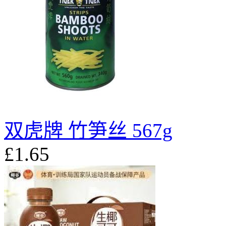
双虎牌 竹笋丝 567g
£1.65