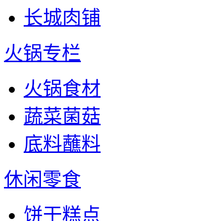
长城肉铺
火锅专栏
火锅食材
蔬菜菌菇
底料蘸料
休闲零食
饼干糕点