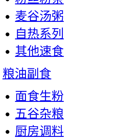
麦谷汤粥
自热系列
其他速食
粮油副食
面食生粉
五谷杂粮
厨房调料