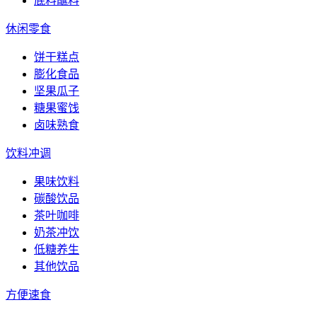
底料蘸料
休闲零食
饼干糕点
膨化食品
坚果瓜子
糖果蜜饯
卤味熟食
饮料冲调
果味饮料
碳酸饮品
茶叶咖啡
奶茶冲饮
低糖养生
其他饮品
方便速食