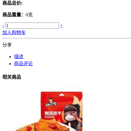
商品总价:
商品重量：
0克
-
+
加入购物车
分享
描述
商品评论
相关商品