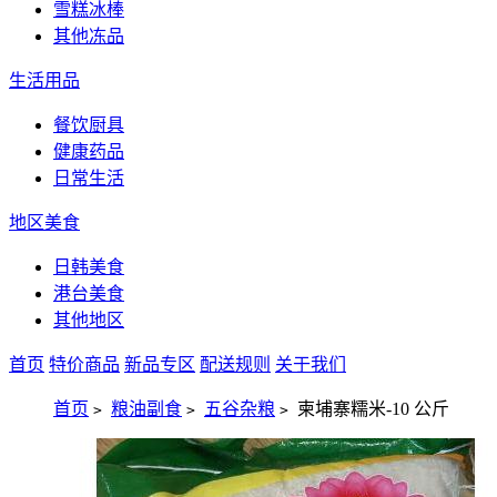
雪糕冰棒
其他冻品
生活用品
餐饮厨具
健康药品
日常生活
地区美食
日韩美食
港台美食
其他地区
首页
特价商品
新品专区
配送规则
关于我们
首页
粮油副食
五谷杂粮
柬埔寨糯米-10 公斤
>
>
>