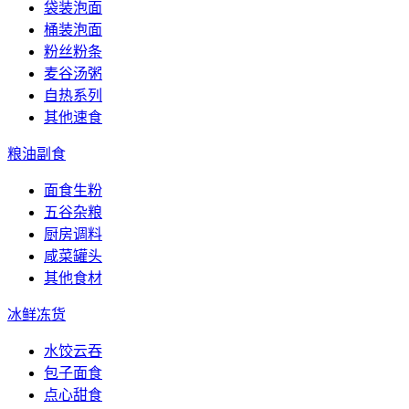
袋装泡面
桶装泡面
粉丝粉条
麦谷汤粥
自热系列
其他速食
粮油副食
面食生粉
五谷杂粮
厨房调料
咸菜罐头
其他食材
冰鲜冻货
水饺云吞
包子面食
点心甜食