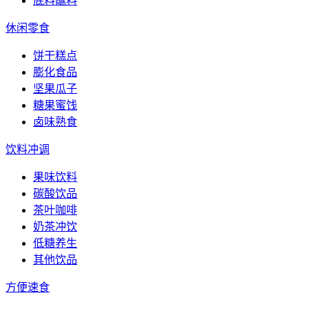
底料蘸料
休闲零食
饼干糕点
膨化食品
坚果瓜子
糖果蜜饯
卤味熟食
饮料冲调
果味饮料
碳酸饮品
茶叶咖啡
奶茶冲饮
低糖养生
其他饮品
方便速食