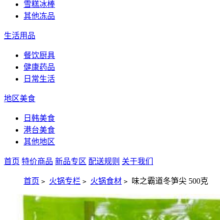
雪糕冰棒
其他冻品
生活用品
餐饮厨具
健康药品
日常生活
地区美食
日韩美食
港台美食
其他地区
首页
特价商品
新品专区
配送规则
关于我们
首页
火锅专栏
火锅食材
味之霸道冬笋尖 500克
>
>
>