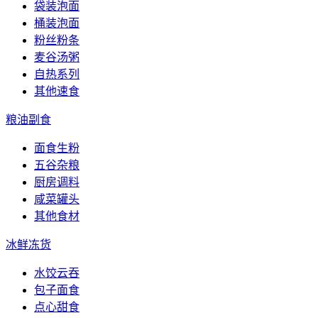
袋装泡面
桶装泡面
粉丝粉条
麦谷汤粥
自热系列
其他速食
粮油副食
面食生粉
五谷杂粮
厨房调料
咸菜罐头
其他食材
冰鲜冻货
水饺云吞
包子面食
点心甜食