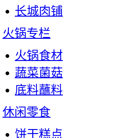
长城肉铺
火锅专栏
火锅食材
蔬菜菌菇
底料蘸料
休闲零食
饼干糕点