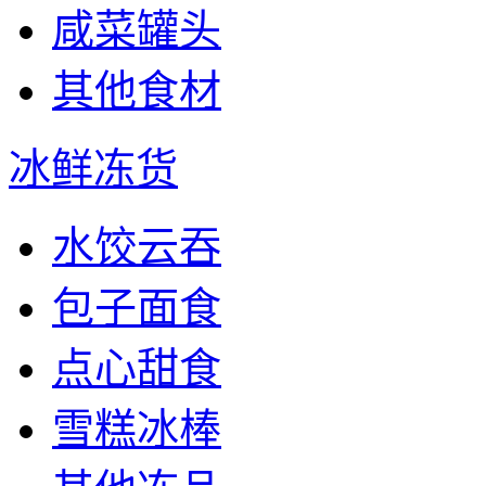
咸菜罐头
其他食材
冰鲜冻货
水饺云吞
包子面食
点心甜食
雪糕冰棒