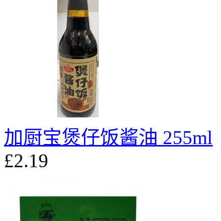
加厨宝煲仔饭酱油 255ml
£2.19