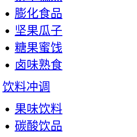
膨化食品
坚果瓜子
糖果蜜饯
卤味熟食
饮料冲调
果味饮料
碳酸饮品