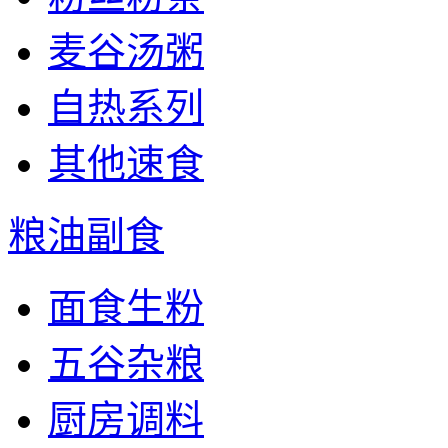
麦谷汤粥
自热系列
其他速食
粮油副食
面食生粉
五谷杂粮
厨房调料