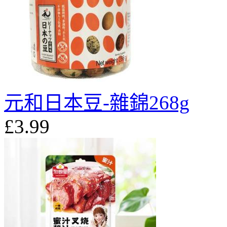
元和日本豆-雜錦268g
£3.99