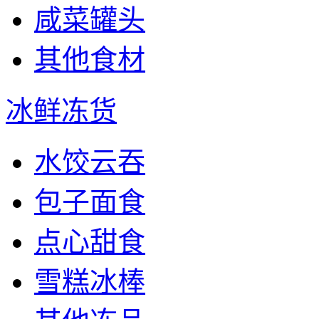
咸菜罐头
其他食材
冰鲜冻货
水饺云吞
包子面食
点心甜食
雪糕冰棒