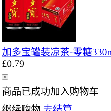
加多宝罐装凉茶-零糖330m
£0.79
×
商品已成功加入购物车
继续购物
去结算