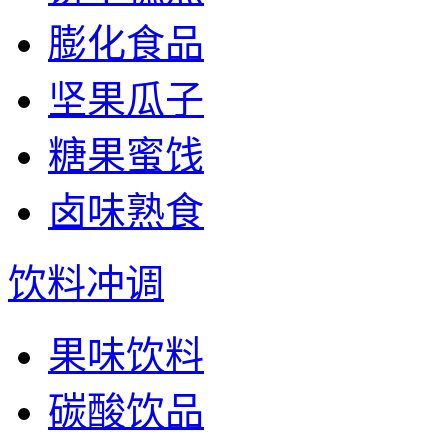
膨化食品
坚果瓜子
糖果蜜饯
卤味熟食
饮料冲调
果味饮料
碳酸饮品