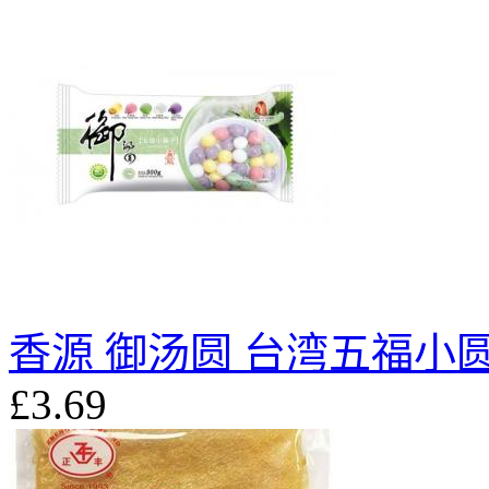
香源 御汤圆 台湾五福小圆子
£3.69