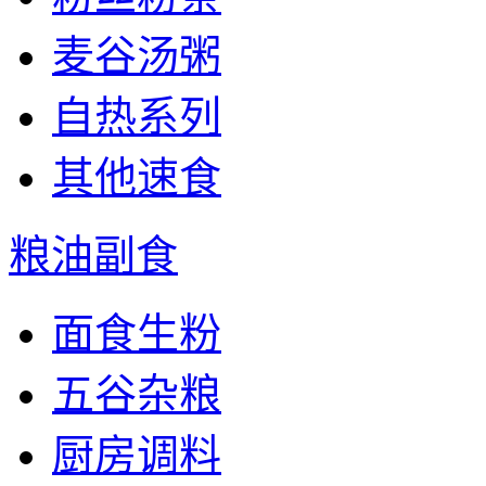
麦谷汤粥
自热系列
其他速食
粮油副食
面食生粉
五谷杂粮
厨房调料