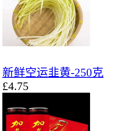
新鲜空运韭黄-250克
£4.75