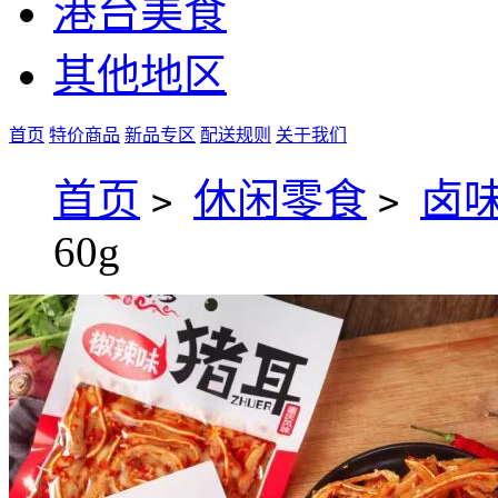
港台美食
其他地区
首页
特价商品
新品专区
配送规则
关于我们
首页
休闲零食
卤
>
>
60g