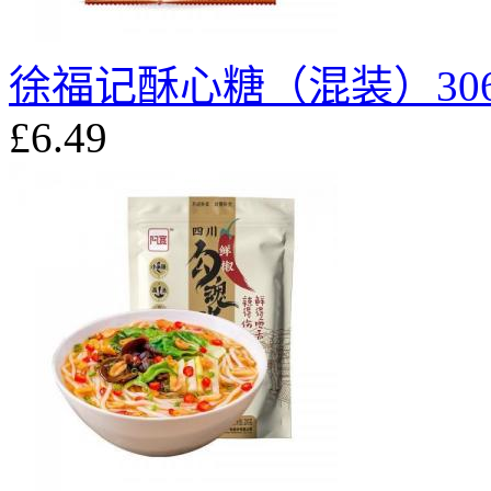
徐福记酥心糖（混装）30
£6.49