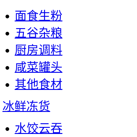
面食生粉
五谷杂粮
厨房调料
咸菜罐头
其他食材
冰鲜冻货
水饺云吞