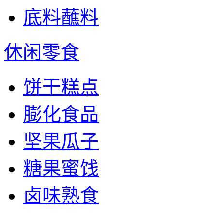
底料蘸料
休闲零食
饼干糕点
膨化食品
坚果瓜子
糖果蜜饯
卤味熟食